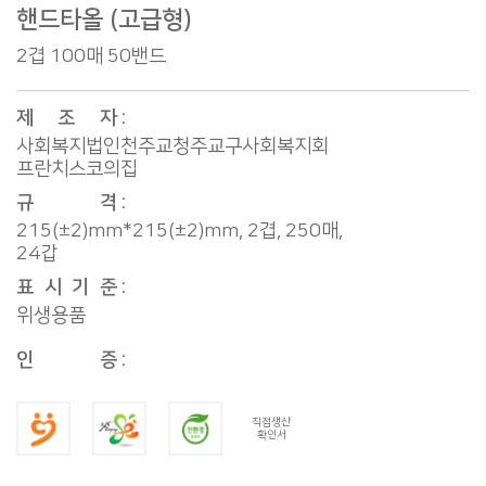
핸드타올 (고급형)
2겹 100매 50밴드
제 조 자
사회복지법인천주교청주교구사회복지회
프란치스코의집
규 격
215(±2)mm*215(±2)mm, 2겹, 250매,
24갑
표 시 기 준
위생용품
인 증
직접생산
확인서