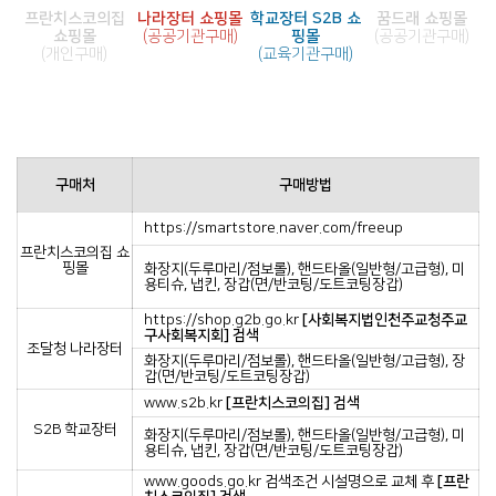
프란치스코의집
나라장터 쇼핑몰
학교장터 S2B 쇼
꿈드래 쇼핑몰
쇼핑몰
(공공기관구매)
핑몰
(공공기관구매)
(개인구매)
(교육기관구매)
구매처
구매방법
https://smartstore.naver.com/freeup
프란치스코의집 쇼
핑몰
화장지(두루마리/점보롤), 핸드타올(일반형/고급형), 미
용티슈, 냅킨, 장갑(면/반코팅/도트코팅장갑)
https://shop.g2b.go.kr
[사회복지법인천주교청주교
구사회복지회] 검색
조달청 나라장터
화장지(두루마리/점보롤), 핸드타올(일반형/고급형), 장
갑(면/반코팅/도트코팅장갑)
www.s2b.kr
[프란치스코의집] 검색
S2B 학교장터
화장지(두루마리/점보롤), 핸드타올(일반형/고급형), 미
용티슈, 냅킨, 장갑(면/반코팅/도트코팅장갑)
www.goods.go.kr
검색조건 시설명으로 교체 후
[프란