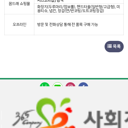
치스코의집] 검색
꿈드래 쇼핑몰
화장지(두루마리/점보롤), 핸드타올(일반형/고급형), 미
용티슈, 냅킨, 장갑(면/반코팅/도트코팅장갑)
오프라인
방문 및 전화상담 통해 전 품목 구매 가능
목록
이메일무단수집거부
찾아오시는길
로그인
상호명 : 사회복지법인 천주교청주교구사회복지회 프란치스코의집
시설장 : 박정희
대표전화 : 043-295-2514~5
팩스 : 043-286-2515
이메일 : prcc2515@naver.com