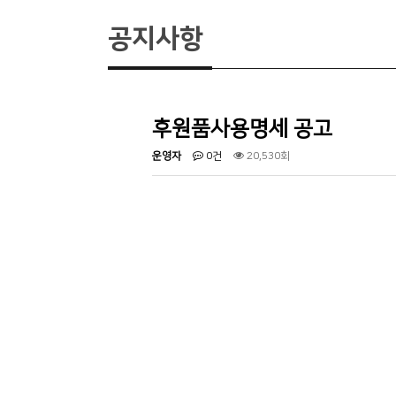
공지사항
후원품사용명세 공고
운영자
0건
20,530회