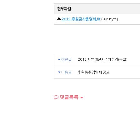
첨부파일
2012-후원금사용명세.tif
(999byte)
이전글
2013 사업예산서 1차추경(공고)
다음글
후원품수입명세 공고
댓글목록