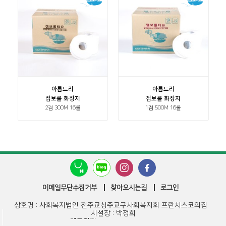
아름드리
아름드리
점보롤 화장지
점보롤 화장지
2겹 300M 16롤
1겹 500M 16롤
이메일무단수집거부
찾아오시는길
로그인
상호명 : 사회복지법인 천주교청주교구사회복지회 프란치스코의집
시설장 : 박정희
대표전화 : 043-295-2514~5