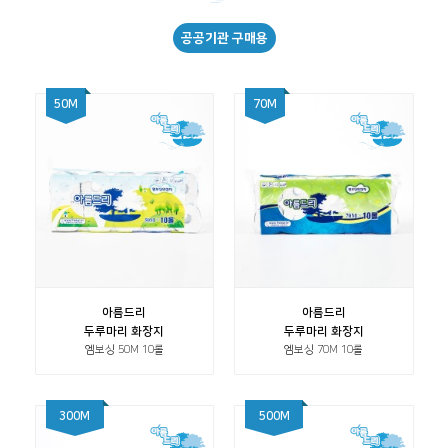
공공기관 구매용
50M
70M
아름드리
아름드리
두루마리 화장지
두루마리 화장지
엠보싱 50M 10롤
엠보싱 70M 10롤
300M
500M