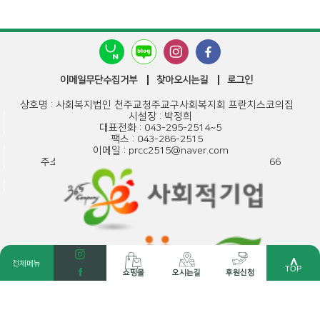
이메일무단수집거부
찾아오시는길
로그인
상호명 : 사회복지법인 천주교청주교구사회복지회 프란치스코의집
시설장 : 박정희
대표전화 : 043-295-2514~5
팩스 : 043-286-2515
이메일 : prcc2515@naver.com
주소 : (28632) 충청북도 청주시 서원구 남지로 21번길 66
사업자등록번호 : 301-82-19261
통신판매업신고번호 : 제2014-충북청주-0373호
COPYRIGHT 2019 프란치스코의집 ALL RIGHTS RESERVED
＾
전체메뉴
TOP
쇼핑몰
오시는길
후원신청